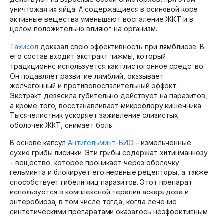
уничтожая их яйца. А содержащиеся в осиновой коре
активные вещества уменьшают воспаление ЖКТ и в
целом положительно влияют на организм.
Тахисол
доказал свою эффективность при лямблиозе. В
его состав входит экстракт пижмы, который
традиционно используется как глистогонное средство.
Он подавляет развитие лямблий, оказывает
желчегонный и противовоспалительный эффект.
Экстракт девясила губительно действует на паразитов,
а кроме того, восстанавливает микрофлору кишечника.
Тысячелистник ускоряет заживление слизистых
оболочек ЖКТ, снимает боль.
В основе капсул
Антигельминт-БИО
– измельченные
сухие грибы лисички. Эти грибы содержат хитинманнозу
– вещество, которое проникает через оболочку
гельминта и блокирует его нервные рецепторы, а также
способствует гибели яиц паразитов. Этот препарат
используется в комплексной терапии аскаридоза и
энтеробиоза, в том числе тогда, когда лечение
синтетическими препаратами оказалось неэффективным