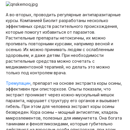
А во-вторых, проводить регулярные антипаразитарные
курсы. Компанией Биолит разработаны несколько
эффективных средств растительного происхождения,
которые помогут избавиться от паразитов.
Растительные препараты нетоксичны, их можно
пропивать повторными курсами, например весной и
осенью. Их можно принимать людям с ослабленным
здоровьем, и даже детям. При необходимости
растительные средства можно сочетать с
медикаментозной терапией, но делать это можно
только под контролем врача.
Тремулацин
, препарат на основе экстракта коры осины,
эффективен при описторхозе. Опыты показали, что
экстракт проникает через кожно-мускульный мешок
паразита, нарушает структуру его органов и вызывает
гибель. При этом для человека экстракт коры осины
безвреден. Кора осины – мощный антисептик, кладезь
микроэлементов, полезных для иммунитета. Она богата
танинами и фенолгликозидами, которые губительно
действуют на взрослые особи описторхов, при этом