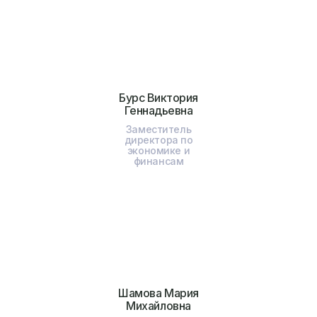
Бурс Виктория
Геннадьевна
Заместитель
директора по
экономике и
финансам
Шамова Мария
Михайловна