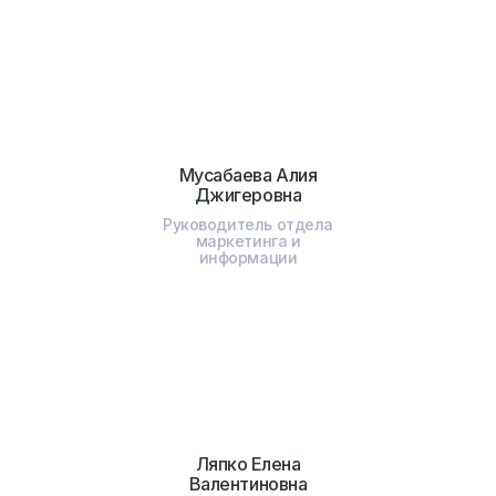
Мусабаева Алия
Джигеровна
Руководитель отдела
маркетинга и
информации
Ляпко Елена
Валентиновна