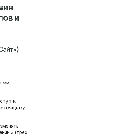
вия
лов и
Сайт»).
мами
ступ к
астоящему
изменять
ении 3 (трех)