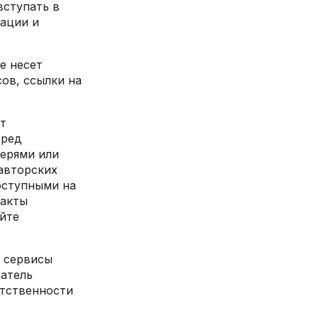
вступать в
ации и
е несет
ов, ссылки на
ет
еред
ерями или
авторских
оступными на
такты
айте
и сервисы
ватель
етственности