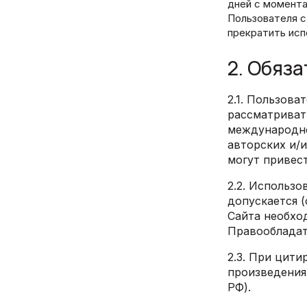
дней с момента
Пользователя с
прекратить исп
2. Обяз
2.1. Пользова
рассматриват
международно
авторских и/
могут привес
2.2. Использо
допускается (
Сайта необхо
Правообладат
2.3. При цит
произведения,
РФ).