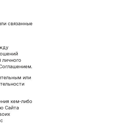
или связанные
ежду
ношений
 личного
 Соглашением.
ительным или
тельности
ения кем-либо
ю Сайта
воих
 с