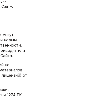
асии
 Сайту,
е могут
ли нормы
ственности,
приводят или
 Сайта.
ей не
 материалов
 лицензий) от
рские
тьи 1274 ГК