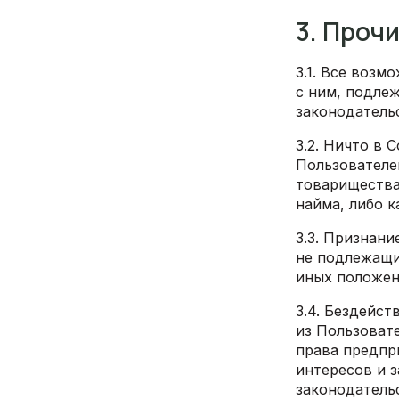
3. Проч
3.1. Все воз
с ним, подле
законодатель
3.2. Ничто в
Пользователе
товарищества
найма, либо 
3.3. Признан
не подлежащи
иных положен
3.4. Бездейс
из Пользоват
права предпр
интересов и 
законодатель