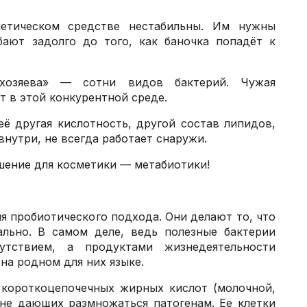
метическом средстве нестабильны. Им нужны
бают задолго до того, как баночка попадёт к
хозяева» — сотни видов бактерий. Чужая
т в этой конкурентной среде.
её другая кислотность, другой состав липидов,
внутри, не всегда работает снаружи.
шение для косметики — метабиотики!
я пробиотического подхода. Они делают то, что
ально. В самом деле, ведь полезные бактерии
тствием, а продуктами жизнедеятельности
на родном для них языке.
 короткоцепочечных жирных кислот (молочной,
не дающих размножаться патогенам. Ее клетки