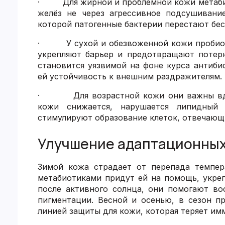
· Для жирной и проблемной кожи метабио
желёз не через агрессивное подсушивани
которой патогенные бактерии перестают бе
· У сухой и обезвоженной кожи пробиот
укрепляют барьер и предотвращают потерю
становится уязвимой на фоне курса антиб
ей устойчивость к внешним раздражителям.
· Для возрастной кожи они важны вдво
кожи снижается, нарушается липидный 
стимулируют образование клеток, отвечающи
Улучшение адаптационных
Зимой кожа страдает от перепада темпер
метабиотиками придут ей на помощь, укре
после активного солнца, они помогают во
пигментации. Весной и осенью, в сезон п
линией защиты для кожи, которая теряет им