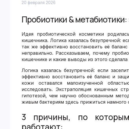
20 февраля 2026
Пробиотики & метабиотики: 
Идея пробиотической косметики родилас
кишечника. Логика казалась безупречной: е
так же эффективно восстановить её баланс
неправильно. Рассказываем, почему пробио
кишечнике и какие выводы из этого сделала 
Логика казалась безупречной: если засел
эффективно восстановить её баланс и защ
кожи оставался малоизученной областью
исследовать. Экстраполяция кишечных ст
гипотезой, чем научно обоснованным мето
живым бактериям здесь прижиться намного 
3 причины, по которы
работают: