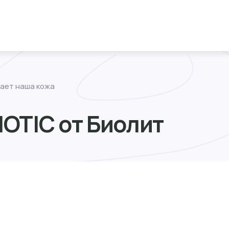
мает наша кожа
OTIC от Биолит