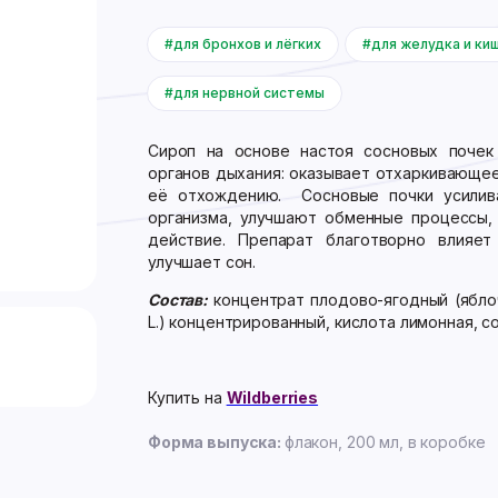
#для бронхов и лёгких
#для желудка и ки
#для нервной системы
Сироп на основе настоя сосновых почек
органов дыхания: оказывает отхаркивающе
её отхождению. Сосновые почки усилив
организма, улучшают обменные процессы,
действие. Препарат благотворно влияет
улучшает сон.
Состав:
концентрат плодово-ягодный (яблочн
L.) концентрированный, кислота лимонная, со
Купить на
Wildberries
Форма выпуска:
флакон, 200 мл, в коробке