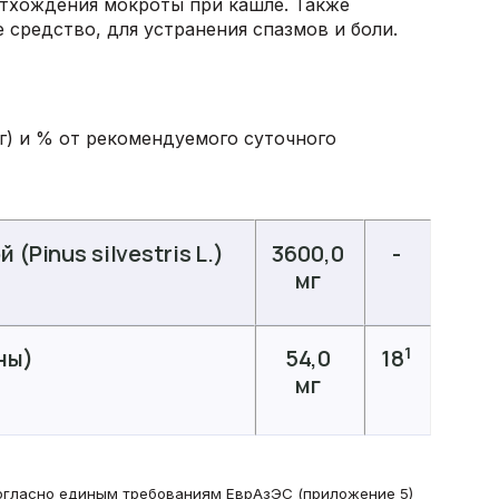
отхождения мокроты при кашле. Также
 средство, для устранения спазмов и боли.
г) и % от рекомендуемого суточного
(Pinus silvestris L.)
3600,0
-
мг
1
ны)
54,0
18
мг
огласно единым требованиям ЕврАзЭС (приложение 5)