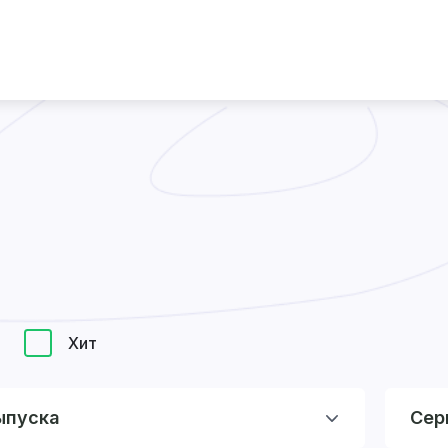
Хит
ыпуска
Сер