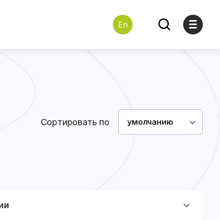
En
Сортировать по
умолчанию
ии